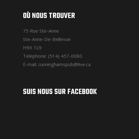
OÙ NOUS TROUVER
75 Rue Ste-Anne
Ste-Anne-De-Bellevue
H9X 1L9
Telephone: (514) 457-0080
E-mail: cunninghamspub@live.ca
SUIS NOUS SUR FACEBOOK