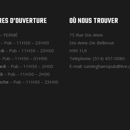
RES D’OUVERTURE
OÙ NOUS TROUVER
– FERMÉ
75 Rue Ste-Anne
– Pub – 11H30 – 23H00
Ste-Anne-De-Bellevue
di
– Pub – 11H30 – 23H00
H9X 1L9
 Pub – 11H30 – 01H00
Telephone: (514) 457-0080
edi
– Pub – 11H30 – 2H00
E-mail: cunninghamspub@live.
di
– Pub – 11H30 – 2H00
nche
– Pub – 11H30 – 23H00