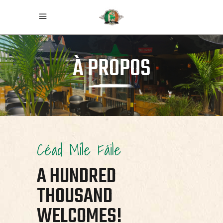
À PROPOS
Céad Míle Fáile
A HUNDRED
THOUSAND
WELCOMES!