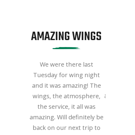
 WINGS
EXCELLENT FOOD
GR
ere last
Excellent food, service and
Great s
wing night
ambiance! Enjoyed the
alway
mazing! The
beef brisket with veggies
Chic
tmosphere,
& rice (exchanged the fries
Amaz
 it all was
to rice without extra
selectio
definitely be
charge!). Love their fries
ext trip to
and all sorts of spicy