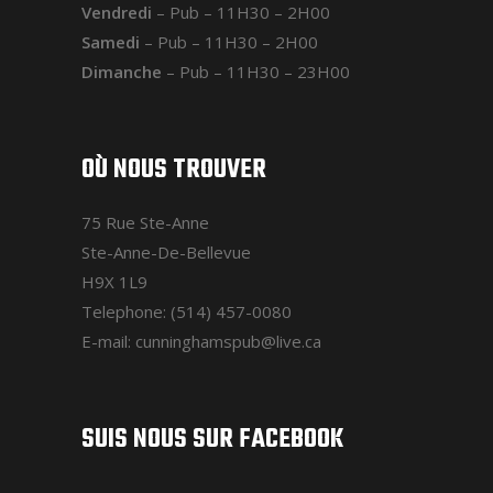
Vendredi
– Pub – 11H30 – 2H00
Samedi
– Pub – 11H30 – 2H00
Dimanche
– Pub – 11H30 – 23H00
OÙ NOUS TROUVER
75 Rue Ste-Anne
Ste-Anne-De-Bellevue
H9X 1L9
Telephone: (514) 457-0080
E-mail: cunninghamspub@live.ca
SUIS NOUS SUR FACEBOOK